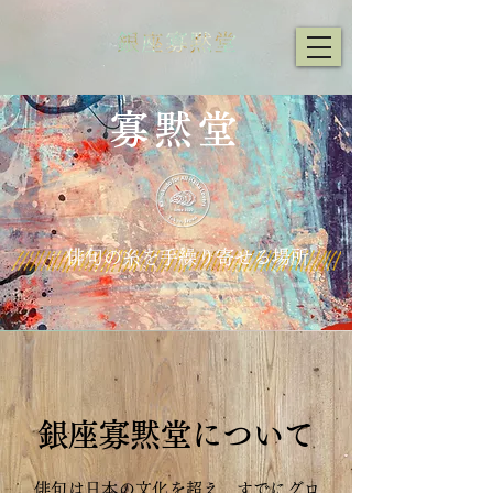
寡黙堂
​俳句の糸を手繰り寄せる場所
​銀座寡黙堂について
俳句は日本の文化を超え、すでにグロ