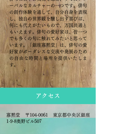
ーバルなカルチャーの一つです。俳句
の創作体験を通して、自分自身を表現
し、独自の世界観を醸し出す喜びは、
何にも代えがたいもので、万国共通と
もいえます。俳句の愛好家は、皆一つ
でも多くの句に触れてみたいと思って
います。「銀座寡黙堂」は、俳句の愛
好家がボーダレスな交流や発展のため
の自由な時間と場所を提供いたしま
す。
​アクセス
寡黙堂 〒104-0061 東京都中央区銀座
1-9-8奥野ビル507